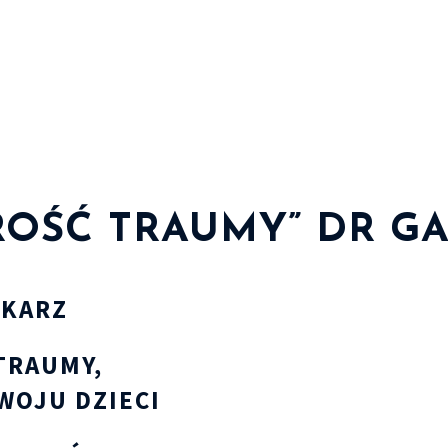
ROŚĆ TRAUMY” DR G
EKARZ
TRAUMY,
WOJU DZIECI