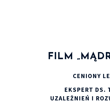
FILM „MĄD
CENIONY L
EKSPERT DS. 
UZALEŻNIEŃ I ROZ